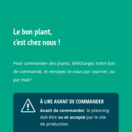
Le bon plant,
c’est chez nous !
Pour commander des plants, téléchargez notre bon
de commande, et renvoyez-le nous par courrier, ou
par mail !
À LIRE AVANT DE COMMANDER
s
Avant de commander
, le planning
doit être
vu et accepté
par le site
de production.