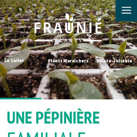
a
Le Cailar
Plants Maraîchers
Sainte-Juliette
UNE PÉPINIÈRE